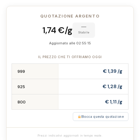
QUOTAZIONE ARGENTO
—
1,74 €/g
Stabile
Aggiornato alle 02:55:15
IL PREZZO CHE TI OFFRIAMO OGGI
€ 1,39 /g
999
€ 1,28 /g
925
€ 1,11 /g
800
Blocca questa quotazione
Prezzi indicativi aggiornati in tempo reale.