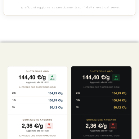
Il grafico si aggiorna automaticamente con i dati rilevati dal server.