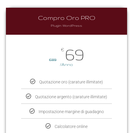
Compro Oro PRO
Plugin WordPress
69
€
€
89
/Anno
Quotazione oro (carature illimitate)
Quotazione argento (carature illimitate)
Impostazione margine di guadagno
Calcolatore online