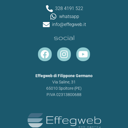
328 4191 522
whatsapp
info@effegweb.it
social
F
I
Y
a
n
o
c
s
u
e
t
t
Effegweb di Filippone Germano
Via Saline, 31
b
a
u
65010 Spoltore (PE)
o
g
b
P.IVA 02313800688
o
r
e
k
a
m