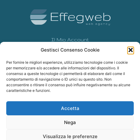
k
a
m
Il Mio Account
Gestisci Consenso Cookie
Cookie Policy (UE)
Privacy Policy
Per fornire le migliori esperienze, utilizziamo tecnologie come i cookie
per memorizzare e/o accedere alle informazioni del dispositivo. Il
consenso a queste tecnologie ci permetterà di elaborare dati come il
comportamento di navigazione o ID unici su questo sito. Non
acconsentire o ritirare il consenso può influire negativamente su alcune
caratteristiche e funzioni.
Contattaci
Accetta
Nega
Visualizza le preferenze