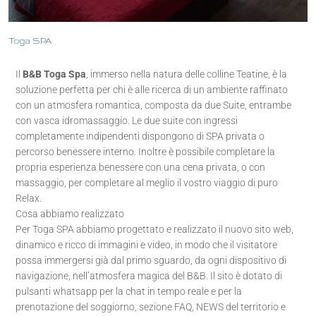
Toga SPA
Il
B&B Toga Spa
, immerso nella natura delle colline Teatine, è la
soluzione perfetta per chi è alle ricerca di un ambiente raffinato
con un atmosfera romantica, composta da due Suite, entrambe
con vasca idromassaggio. Le due suite con ingressi
completamente indipendenti dispongono di SPA privata o
percorso benessere interno. Inoltre è possibile completare la
propria esperienza benessere con una cena privata, o con
massaggio, per completare al meglio il vostro viaggio di puro
Relax.
Cosa abbiamo realizzato
Per Toga SPA abbiamo progettato e realizzato il nuovo sito web,
dinamico e ricco di immagini e video, in modo che il visitatore
possa immergersi già dal primo sguardo, da ogni dispositivo di
navigazione, nell’atmosfera magica del B&B. Il sito è dotato di
pulsanti whatsapp per la chat in tempo reale e per la
prenotazione del soggiorno, sezione FAQ, NEWS del territorio e