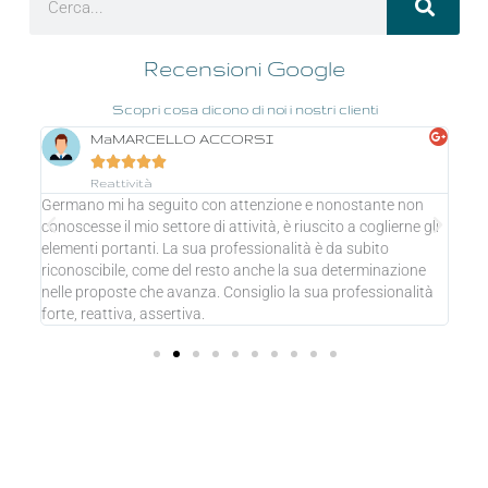
Recensioni Google
Scopri cosa dicono di noi i nostri clienti
Gioele D'Amore





Professionalità, Qualità, Reattività, Valore
e non
Ottima esperienza, professionista molto attento e
erne gli
disponibile. Sicuramente consigliabile!
zione
nalità