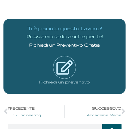
Ti è piaciuto questo Lavoro?
Possiamo farlo anche per te!
Richiedi un Preventivo Gratis
Richiedi un preventivo
Prev
N
PRECEDENTE
SUCCESSIVO
FCS Engineering
Accademia Manie
Search