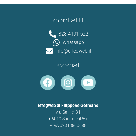
contatti
328 4191 522
whatsapp
info@effegweb.it
social
F
I
Y
a
n
o
c
s
u
e
t
t
Effegweb di Filippone Germano
Via Saline, 31
b
a
u
65010 Spoltore (PE)
o
g
b
P.IVA 02313800688
o
r
e