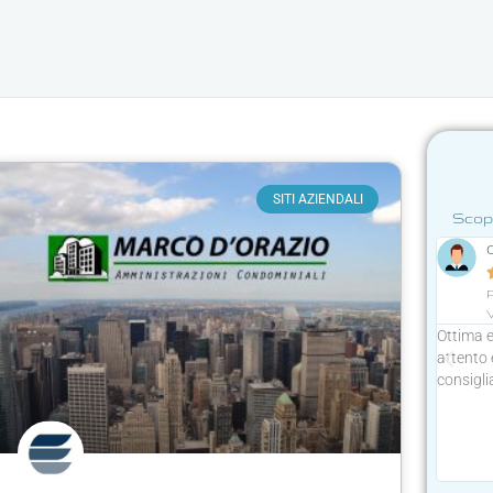
e
SITI AZIENDALI
Scopr
MaMARCELLO ACCORSI





lto
Reattività
P
Germano mi ha seguito con attenzione e
alizzato il sito
Ottima e
nonostante non conoscesse il mio settore di
e
attento 
attività, è riuscito a coglierne gli elementi
dee. Massima
consiglia
portanti. La sua professionalità è da subito
riconoscibile, come del resto anche la sua
determinazione nelle proposte che avanza.
Consiglio la sua professionalità forte, reattiva,
assertiva.