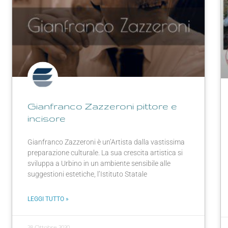
Gianfranco Zazzeroni pittore e
incisore
Gianfranco Zazzeroni è un’Artista dalla vastissima
preparazione culturale. La sua crescita artistica si
sviluppa a Urbino in un ambiente sensibile alle
suggestioni estetiche, l’Istituto Statale
LEGGI TUTTO »
28 Ottobre 2020