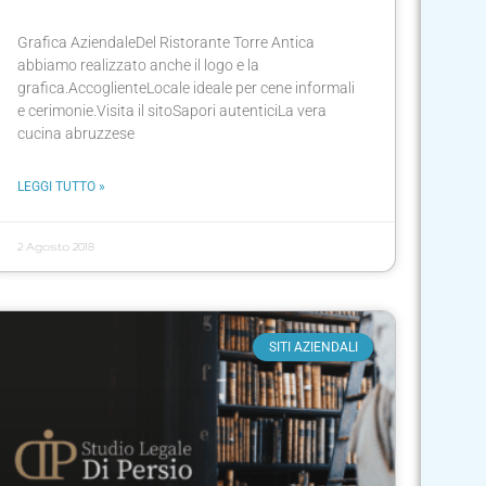
Grafica AziendaleDel Ristorante Torre Antica
abbiamo realizzato anche il logo e la
grafica.AccoglienteLocale ideale per cene informali
e cerimonie.Visita il sitoSapori autenticiLa vera
cucina abruzzese
LEGGI TUTTO »
2 Agosto 2018
SITI AZIENDALI