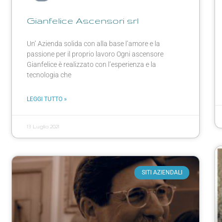
Gianfelice Ascensori srl
Un’ Azienda solida con alla base l’amore e la
passione per il proprio lavoro Ogni ascensore
Gianfelice è realizzato con l’esperienza e la
tecnologia che
LEGGI TUTTO »
13 Luglio 2021
SITI AZIENDALI