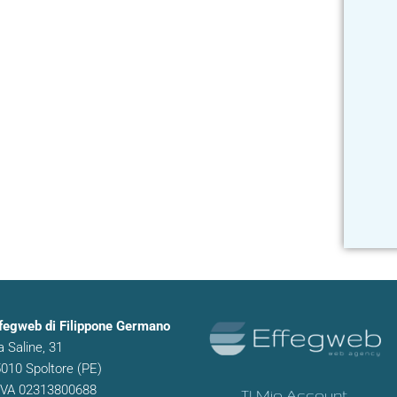
fegweb di Filippone Germano
a Saline, 31
010 Spoltore (PE)
IVA 02313800688
Il Mio Account