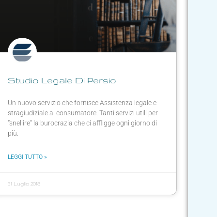
Studio Legale Di Persio
Un nuovo servizio che fornisce Assistenza legale e
stragiudiziale al consumatore. Tanti servizi utili per
“snellire” la burocrazia che ci affligge ogni giorno di
più.
LEGGI TUTTO »
31 Luglio 2018