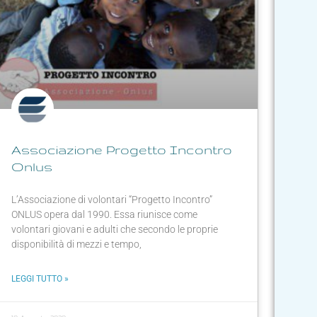
Associazione Progetto Incontro
Onlus
L’Associazione di volontari “Progetto Incontro”
ONLUS opera dal 1990. Essa riunisce come
volontari giovani e adulti che secondo le proprie
disponibilità di mezzi e tempo,
LEGGI TUTTO »