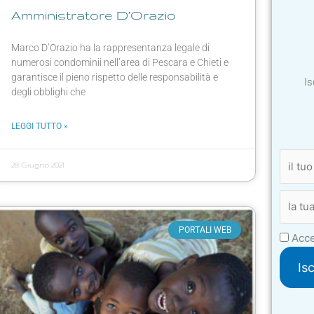
Amministratore D’Orazio
Marco D’Orazio ha la rappresentanza legale di
numerosi condominii nell’area di Pescara e Chieti e
garantisce il pieno rispetto delle responsabilità e
Is
degli obblighi che
LEGGI TUTTO »
28 Giugno 2021
PORTALI WEB
Acce