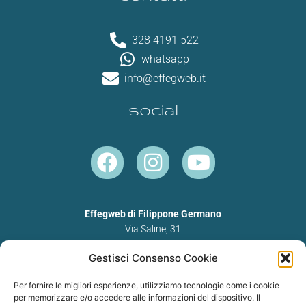
328 4191 522
whatsapp
info@effegweb.it
social
F
I
Y
a
n
o
c
s
u
e
t
t
Effegweb di Filippone Germano
Via Saline, 31
b
a
u
65010 Spoltore (PE)
o
g
b
Gestisci Consenso Cookie
P.IVA 02313800688
o
r
e
Per fornire le migliori esperienze, utilizziamo tecnologie come i cookie
k
a
per memorizzare e/o accedere alle informazioni del dispositivo. Il